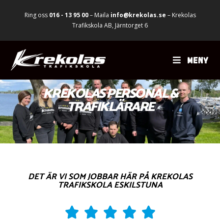
Ring oss
016 - 13 95 00
– Maila
info@krekolas.se
– Krekolas
Trafikskola AB, Järntorget 6
MENY
KREKOLAS PERSONAL &
TRAFIKLÄRARE
DET ÄR VI SOM JOBBAR HÄR PÅ KREKOLAS
TRAFIKSKOLA ESKILSTUNA




