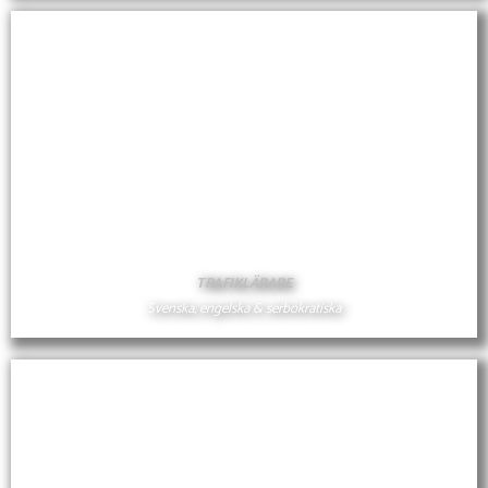
CHRISTIAN
RADI VESELINOVIC
TRAFIKLÄRARE
Svenska, engelska & serbokratiska
RADI