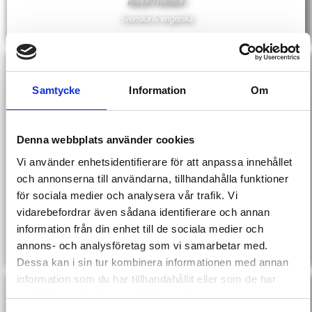
RECEPTIONIST
Svenska & engelska
SOFIA
Samtycke
Information
Om
Denna webbplats använder cookies
Vi använder enhetsidentifierare för att anpassa innehållet
och annonserna till användarna, tillhandahålla funktioner
för sociala medier och analysera vår trafik. Vi
JOSEPHINE ANDERSSON
vidarebefordrar även sådana identifierare och annan
TRAFIKLÄRARE
information från din enhet till de sociala medier och
Svenska & engelska
annons- och analysföretag som vi samarbetar med.
Dessa kan i sin tur kombinera informationen med annan
JOSEPHINE
information som du har tillhandahållit eller som de har
samlat in när du har använt deras tjänster.