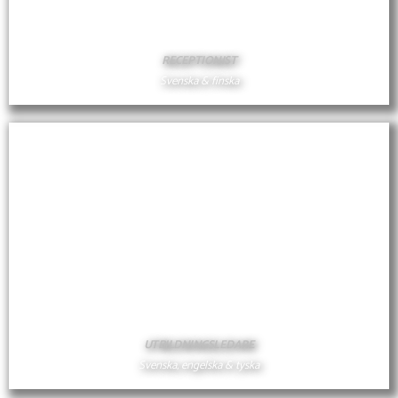
RITVA KREKOLA
RECEPTIONIST
Svenska & finska
RITVA
CHRISTIAN RUNSTEN
UTBILDNINGSLEDARE
Svenska, engelska & tyska