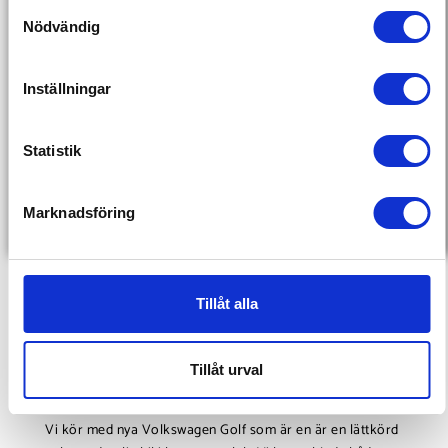
S
Nödvändig
a
m
t
Inställningar
y
c
k
Statistik
JACOB ERIKSSON
e
TRAFIKLÄRARE
s
Marknadsföring
Svenska & engelska
v
a
JACOB
l
Tillåt alla
ANTAL BILAR
Tillåt urval
-
Vi kör med nya Volkswagen Golf som är en är en lättkörd