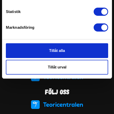
c
k
Statistik
e
s
Marknadsföring
v
a
l
Tillåt alla
Tillåt urval
Följ oss