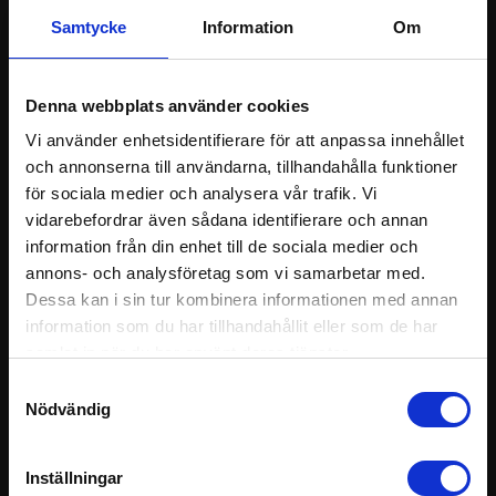
Samtycke
Information
Om
Trafikskola Krekola AB
Järntorget 6, 632 27 Eskilstuna
Denna webbplats använder cookies
016 - 13 95 00
Vi använder enhetsidentifierare för att anpassa innehållet
och annonserna till användarna, tillhandahålla funktioner
info@krekolas.se
för sociala medier och analysera vår trafik. Vi
Org.nr: 556720-6890
vidarebefordrar även sådana identifierare och annan
information från din enhet till de sociala medier och
annons- och analysföretag som vi samarbetar med.
Dessa kan i sin tur kombinera informationen med annan
KONTAKTA OSS
information som du har tillhandahållit eller som de har
samlat in när du har använt deras tjänster.
Gilla oss
S
Nödvändig
a
m
t
Inställningar
y